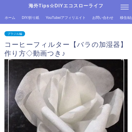
海外Tips☆DIYエコスローライフ
ホーム
DIY/折り紙
YouTube/アフィリエイト
お問い合わせ
移住/
ブラジル編
コーヒーフィルター【バラの加湿器】
作り方◇動画つき♪