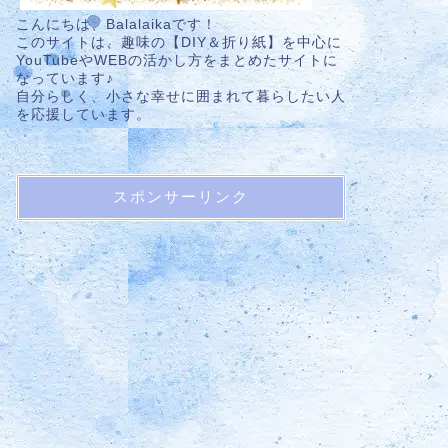
こんにちは、Balalaikaです！
このサイトは、趣味の【DIY＆折り紙】を中心に
YouTubeやWEBの活かし方をまとめたサイトに
なっています♪
自分らしく、小さな幸せに囲まれて暮らしたい人
を応援しています。
スポンサーリンク