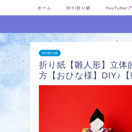
ホーム
DIY/折り紙
YouTube
DIY/折り紙
折り紙【雛人形】立体
方【おひな様】DIY♪