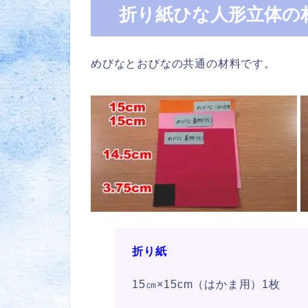
折り紙ひな人形立体の
めびなとおびなの共通の材料です。
折り紙
15㎝×15cm（はかま用）1枚