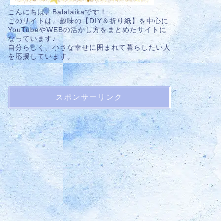
こんにちは、Balalaikaです！
このサイトは、趣味の【DIY＆折り紙】を中心に
YouTubeやWEBの活かし方をまとめたサイトに
なっています♪
自分らしく、小さな幸せに囲まれて暮らしたい人
を応援しています。
スポンサーリンク