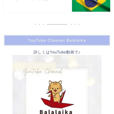
YouTube Channel Balalaika
詳しくはYouTube動画で♪