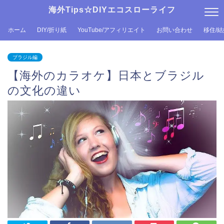
海外Tips☆DIYエコスローライフ
ホーム
DIY/折り紙
YouTube/アフィリエイト
お問い合わせ
移住/
ブラジル編
【海外のカラオケ】日本とブラジル
の文化の違い