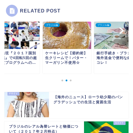
RELATED POST
ジル編
ブラジル編
ブラジル編
ーキレシピ【節約術】
銀行手続き・ブラジルに
羽生結弦『２０１７
クリームで！バター・
海外送金で便利な銀行は
対抗戦』で4回転5回
ーガリン不使用☆
コレ！
難易度プログラムへの.
【海外のニュース】ローラ幼少期のバン
グラデッシュでの生活と貧困生活
ブラジルのレアル為替レートと物価につ
いて（２０１７年２月時点）