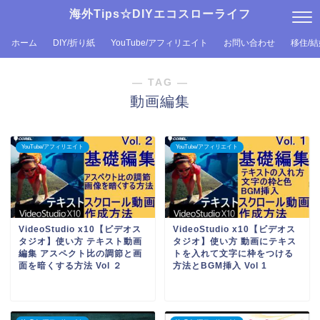
海外Tips☆DIYエコスローライフ
ホーム
DIY/折り紙
YouTube/アフィリエイト
お問い合わせ
移住/
― TAG ―
動画編集
YouTube/アフィリエイト
YouTube/アフィリエイト
VideoStudio x10【ビデオス
VideoStudio x10【ビデオス
タジオ】使い方 テキスト動画
タジオ】使い方 動画にテキス
編集 アスペクト比の調節と画
トを入れて文字に枠をつける
面を暗くする方法 Vol ２
方法とBGM挿入 Vol 1