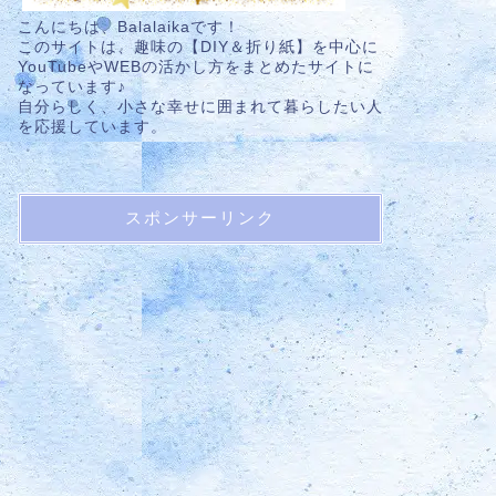
こんにちは、Balalaikaです！
このサイトは、趣味の【DIY＆折り紙】を中心に
YouTubeやWEBの活かし方をまとめたサイトに
なっています♪
自分らしく、小さな幸せに囲まれて暮らしたい人
を応援しています。
スポンサーリンク