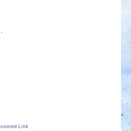
す。
nsored Link