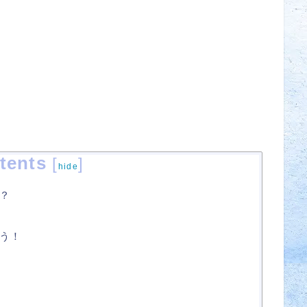
tents
[
]
hide
？
う！