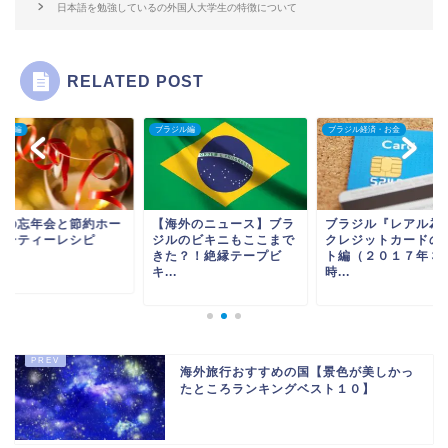
日本語を勉強しているの外国人大学生の特徴について
RELATED POST
ジル編
ブラジル経済・お金
ブラジル編
海外のニュース】ブラ
ブラジル『レアル為替』
海外の忘年会と節約
ルのビキニもここまで
クレジットカードのレー
ムパーティーレシピ
た？！絶縁テープビ
ト編（２０１７年３月
.
時...
海外旅行おすすめの国【景色が美しかっ
たところランキングベスト１０】