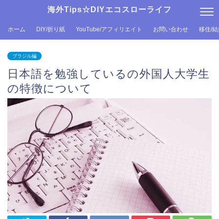
海外Tips☆DIYエコスローライフ
ホーム
DIY/折り紙
YouTube/アフィリエイト
お問い合わせ
移住/
ブラジル編
日本語を勉強しているの外国人大学生
の特徴について