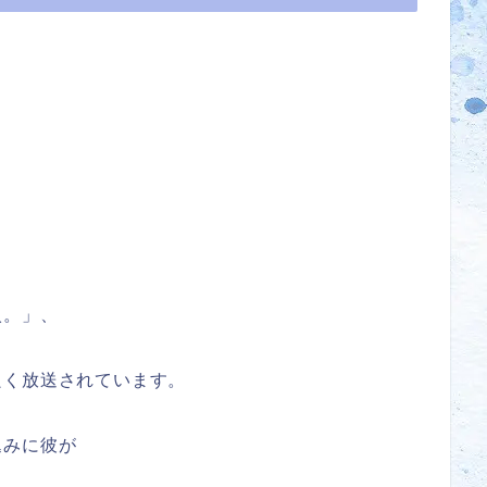
入。」、
良く放送されています。
込みに彼が