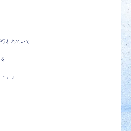
が行われていて
きを
・・。」