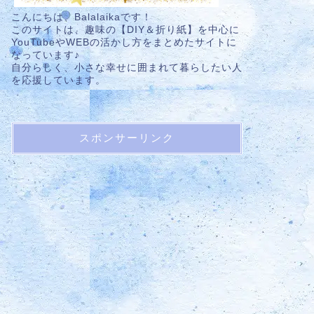
こんにちは、Balalaikaです！
このサイトは、趣味の【DIY＆折り紙】を中心に
YouTubeやWEBの活かし方をまとめたサイトに
なっています♪
自分らしく、小さな幸せに囲まれて暮らしたい人
を応援しています。
スポンサーリンク