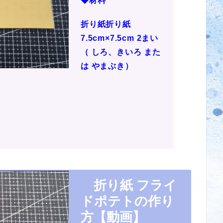
◆材料
折り紙折り紙
7.5cm×7.5cm 2まい
（ しろ、きいろ また
は やまぶき）
折り紙 フライ
ドポテトの作り
方【動画】