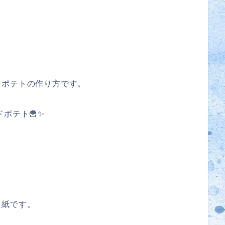
ドポテトの作り方です。
ポテト🍟✨
り紙です。