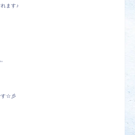
れます♪
気。
です☆彡