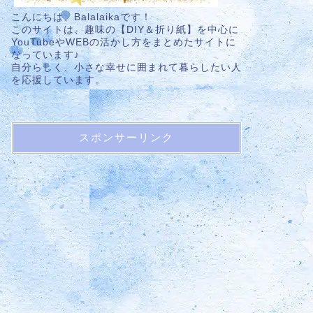
こんにちは、Balalaikaです！
このサイトは、趣味の【DIY＆折り紙】を中心に
YouTubeやWEBの活かし方をまとめたサイトに
なっています♪
自分らしく、小さな幸せに囲まれて暮らしたい人
を応援しています。
スポンサーリンク