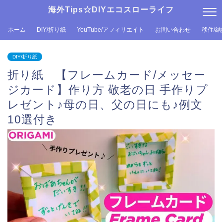
海外Tips☆DIYエコスローライフ
ホーム
DIY/折り紙
YouTube/アフィリエイト
お問い合わせ
移住/
DIY/折り紙
折り紙 【フレームカード/メッセー
ジカード】作り方 敬老の日 手作りプ
レゼント♪母の日、父の日にも♪例文
10選付き