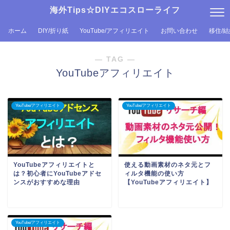
海外Tips☆DIYエコスローライフ
ホーム
DIY/折り紙
YouTube/アフィリエイト
お問い合わせ
移住/
― TAG ―
YouTubeアフィリエイト
YouTube/アフィリエイト
YouTube/アフィリエイト
YouTubeアフィリエイトと
使える動画素材のネタ元とフ
は？初心者にYouTubeアドセ
ィルタ機能の使い方
ンスがおすすめな理由
【YouTubeアフィリエイト】
YouTube/アフィリエイト