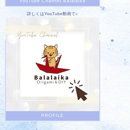
YouTube Channel Balalaika
詳しくはYouTube動画で♪
PROFILE