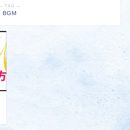
― TAG ―
BGM