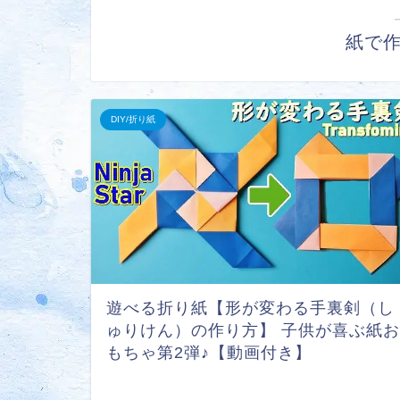
紙で
DIY/折り紙
遊べる折り紙【形が変わる手裏剣（し
ゅりけん）の作り方】 子供が喜ぶ紙お
もちゃ第2弾♪【動画付き】