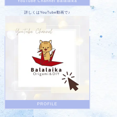
YouTube Channel Balalaika
詳しくはYouTube動画で♪
PROFILE