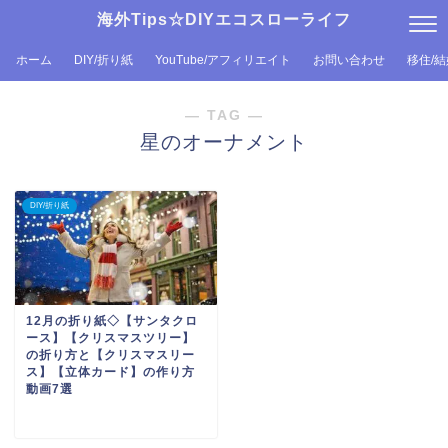
海外Tips☆DIYエコスローライフ
ホーム
DIY/折り紙
YouTube/アフィリエイト
お問い合わせ
移住/
― TAG ―
星のオーナメント
DIY/折り紙
12月の折り紙◇【サンタクロ
ース】【クリスマスツリー】
の折り方と【クリスマスリー
ス】【立体カード】の作り方
動画7選