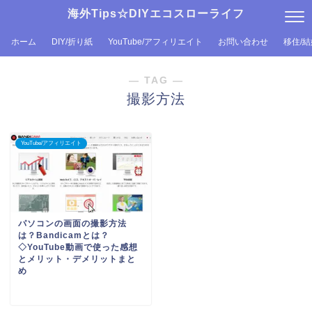
海外Tips☆DIYエコスローライフ
ホーム
DIY/折り紙
YouTube/アフィリエイト
お問い合わせ
移住/
― TAG ―
撮影方法
YouTube/アフィリエイト
パソコンの画面の撮影方法
は？Bandicamとは？
◇YouTube動画で使った感想
とメリット・デメリットまと
め