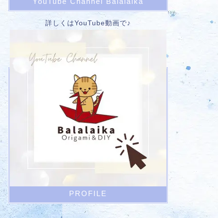
YouTube Channel Balalaika
詳しくはYouTube動画で♪
PROFILE