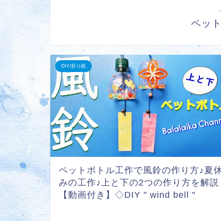
ペッ
DIY/折り紙
ペットボトル工作で風鈴の作り方♪夏
みの工作♪上と下の2つの作り方を解説
【動画付き】◇DIY " wind bell "