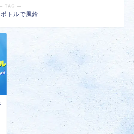
― TAG ―
トボトルで風鈴
休