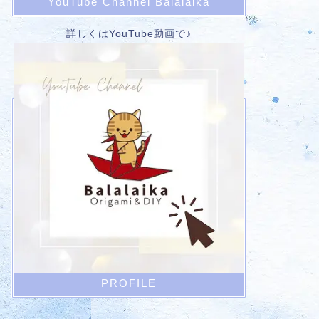
YouTube Channel Balalaika
詳しくはYouTube動画で♪
PROFILE