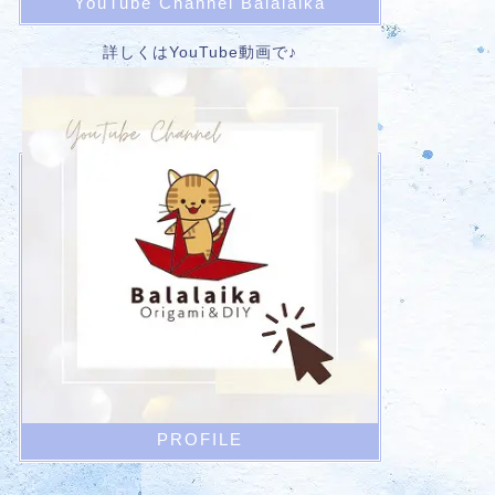
YouTube Channel Balalaika
詳しくはYouTube動画で♪
PROFILE