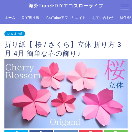
海外Tips☆DIYエコスローライフ
ホーム
DIY/折り紙
YouTube/アフィリエイト
お問い合わせ
移住/
DIY/折り紙
折り紙【 桜 / さくら】立体 折り方 3
月 4月 簡単な春の飾り♪