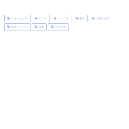
ジョゴビッチ
テニス
ニュース
世界
元世界王者
全豪オープン
敗退
格下相手