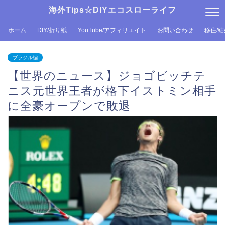
海外Tips☆DIYエコスローライフ
ホーム
DIY/折り紙
YouTube/アフィリエイト
お問い合わせ
移住/
ブラジル編
【世界のニュース】ジョゴビッチテ
ニス元世界王者が格下イストミン相手
に全豪オープンで敗退