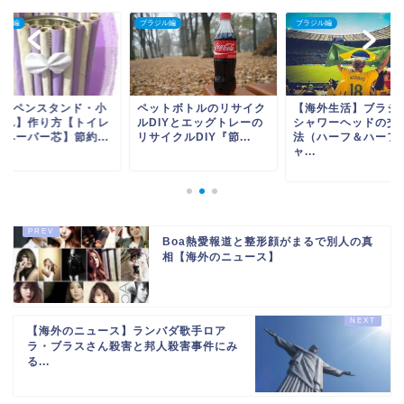
ジル編
ブラジル編
ブラジル編
IY【ペンスタンド・小
ペットボトルのリサイク
【海外生活】ブラジ
入れ】作り方【トイレ
ルDIYとエッグトレーの
シャワーヘッドの交
トペーパー芯】節約...
リサイクルDIY『節...
法（ハーフ＆ハーフ
ャ...
Boa熱愛報道と整形顔がまるで別人の真
相【海外のニュース】
【海外のニュース】ランバダ歌手ロア
ラ・ブラスさん殺害と邦人殺害事件にみ
る...