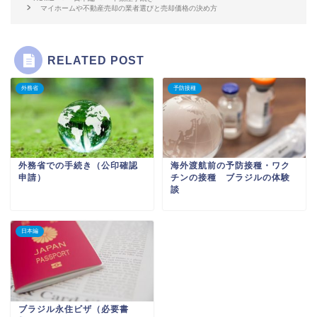
マイホームや不動産売却の業者選びと売却価格の決め方
RELATED POST
外務省
予防接種
外務省での手続き（公印確認
海外渡航前の予防接種・ワク
申請）
チンの接種 ブラジルの体験
談
日本編
ブラジル永住ビザ（必要書