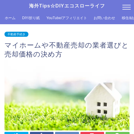
海外Tips☆DIYエコスローライフ
ホーム
DIY/折り紙
YouTube/アフィリエイト
お問い合わせ
移住/
不動産手続き
マイホームや不動産売却の業者選びと
売却価格の決め方