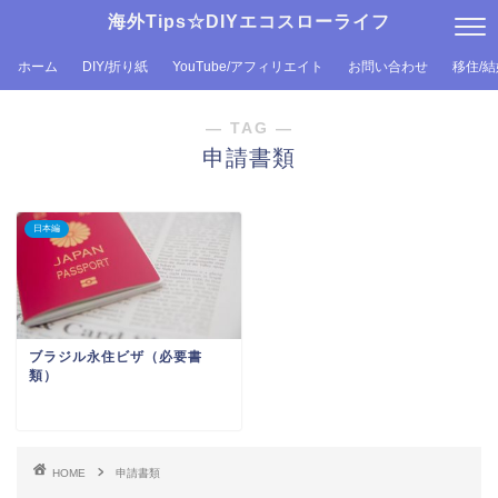
海外Tips☆DIYエコスローライフ
ホーム
DIY/折り紙
YouTube/アフィリエイト
お問い合わせ
移住/
― TAG ―
申請書類
日本編
ブラジル永住ビザ（必要書
類）
HOME
申請書類