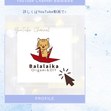
YouTube Channel Balalaika
詳しくはYouTube動画で♪
PROFILE