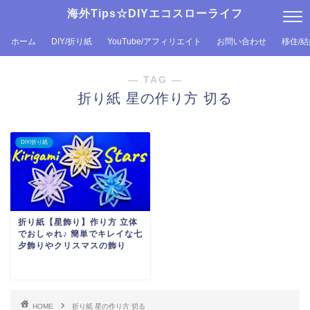
海外Tips☆DIYエコスローライフ
ホーム
DIY/折り紙
YouTube/アフィリエイト
お問い合わせ
移住/
― TAG ―
折り紙 星の作り方 切る
DIY/折り紙
折り紙【星飾り】作り方 立体
でおしゃれ♪ 簡単でキレイな七
夕飾りやクリスマスの飾り
HOME
折り紙 星の作り方 切る