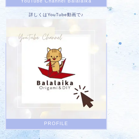
YouTube Channel Balalaika
詳しくはYouTube動画で♪
PROFILE