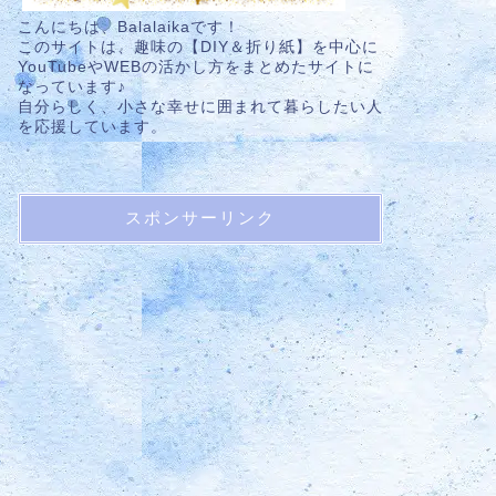
こんにちは、Balalaikaです！
このサイトは、趣味の【DIY＆折り紙】を中心に
YouTubeやWEBの活かし方をまとめたサイトに
なっています♪
自分らしく、小さな幸せに囲まれて暮らしたい人
を応援しています。
スポンサーリンク