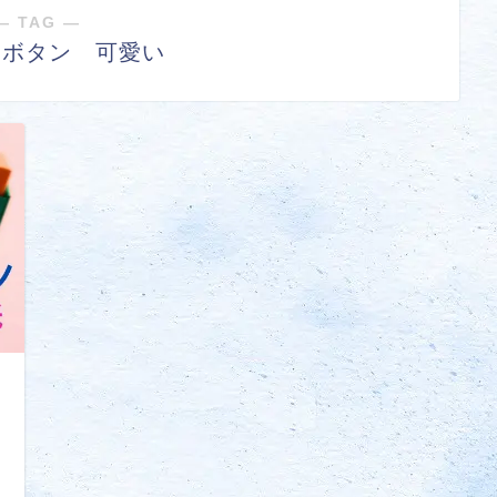
― TAG ―
 ボタン 可愛い
り