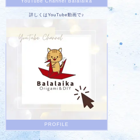
YouTube Channel Balalaika
詳しくはYouTube動画で♪
PROFILE