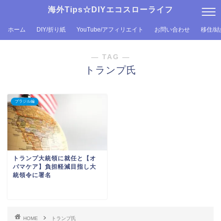
海外Tips☆DIYエコスローライフ
ホーム
DIY/折り紙
YouTube/アフィリエイト
お問い合わせ
移住/
― TAG ―
トランプ氏
ブラジル編
トランプ大統領に就任と【オ
バマケア】負担軽減目指し大
統領令に署名
HOME
トランプ氏