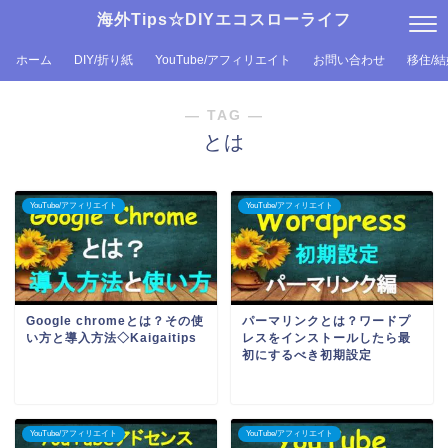
海外Tips☆DIYエコスローライフ
ホーム
DIY/折り紙
YouTube/アフィリエイト
お問い合わせ
移住/
― TAG ―
とは
YouTube/アフィリエイト
YouTube/アフィリエイト
Google chromeとは？その使
パーマリンクとは？ワードプ
い方と導入方法◇Kaigaitips
レスをインストールしたら最
初にするべき初期設定
YouTube/アフィリエイト
YouTube/アフィリエイト