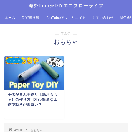
海外Tips☆DIYエコスローライフ
ホーム
DIY/折り紙
YouTube/アフィリエイト
お問い合わせ
移住/
― TAG ―
おもちゃ
DIY/折り紙
子供が喜ぶ手作り【紙おもち
ゃ】の作り方 -DIY♪簡単な工
作で動きが面白い？！
HOME
おもちゃ