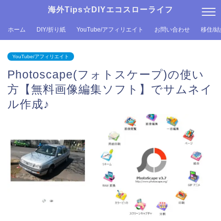
海外Tips☆DIYエコスローライフ
ホーム
DIY/折り紙
YouTube/アフィリエイト
お問い合わせ
移住/
YouTube/アフィリエイト
Photoscape(フォトスケープ)の使い
方【無料画像編集ソフト】でサムネイ
ル作成♪