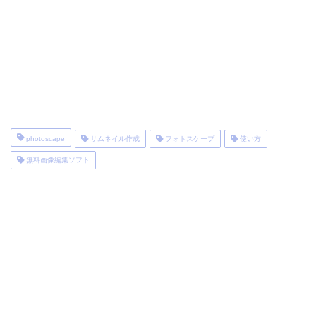
photoscape
サムネイル作成
フォトスケープ
使い方
無料画像編集ソフト