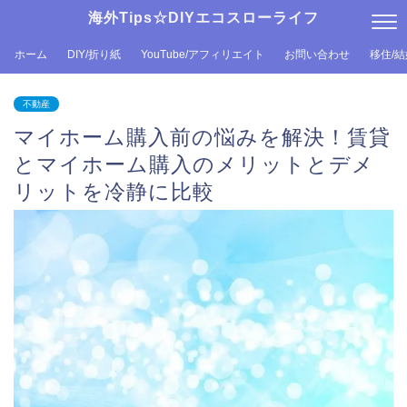
海外Tips☆DIYエコスローライフ
ホーム
DIY/折り紙
YouTube/アフィリエイト
お問い合わせ
移住/
不動産
マイホーム購入前の悩みを解決！賃貸
とマイホーム購入のメリットとデメ
リットを冷静に比較