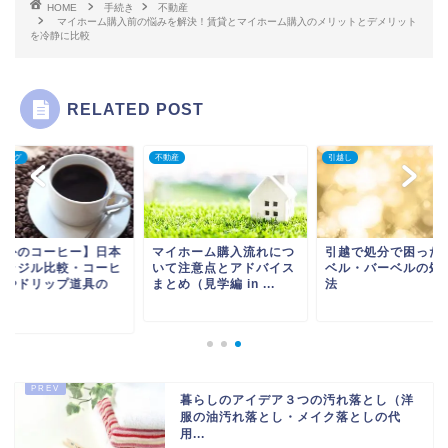
HOME
手続き
不動産
マイホーム購入前の悩みを解決！賃貸とマイホーム購入のメリットとデメリット
を冷静に比較
RELATED POST
フログ
不動産
引越し
海外のコーヒー】日本
マイホーム購入流れにつ
引越で処分で困った
ブラジル比較・コーヒ
いて注意点とアドバイス
ベル・バーベルの処
豆やドリップ道具の
まとめ（見学編 in ...
法
.
暮らしのアイデア３つの汚れ落とし（洋
服の油汚れ落とし・メイク落としの代
用...