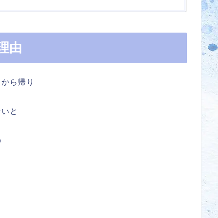
理由
』から帰り
ないと
の