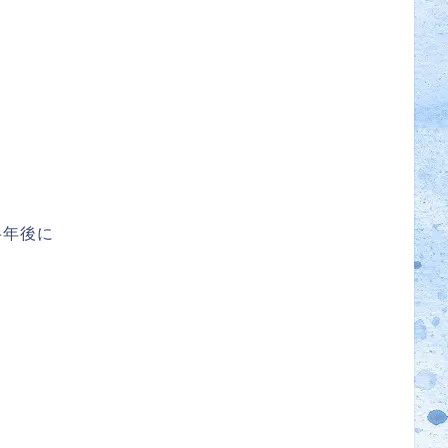
半年後に
。