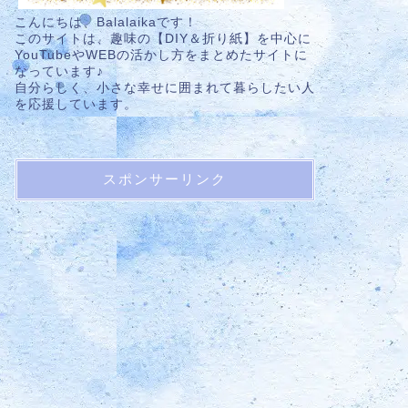
こんにちは、Balalaikaです！
このサイトは、趣味の【DIY＆折り紙】を中心に
YouTubeやWEBの活かし方をまとめたサイトに
なっています♪
自分らしく、小さな幸せに囲まれて暮らしたい人
を応援しています。
スポンサーリンク